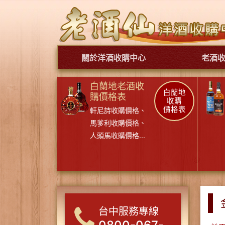
關於洋酒收購中心
老酒
白蘭地老酒收
白蘭地
購價格表
收購
價格表
軒尼詩收購價格
、
馬爹利收購價格
、
人頭馬收購價格
...
台中服務專線