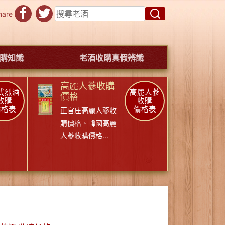
hare
購知識
老酒收購真假辨識
高麗人蔘收購
式烈酒
高麗人蔘
價格
收購
收購
價格表
價格表
正官庄高麗人蔘收
購價格
、
韓國高麗
人蔘收購價格
...