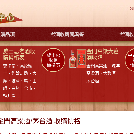
S
收購品項
老酒收購問與答
老酒收
威士忌老酒收
金門高粱大麴
威士忌
中
購價格表
酒收購
收購
價格表
麥卡倫
、
高原騎
金門高粱酒
、
陳年
士
、
約翰走路
、
大
高梁酒
、
大麴酒
、
摩
、
波摩
、
響
、
山
茅台酒
...
崎
、
白州
、
余市
、
輕井澤
...
金門高粱酒/茅台酒 收購價格