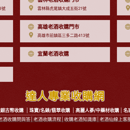
8號
雲林縣虎尾鎮大成五街21號
高雄老酒收購門市
高雄市前鎮區三多二路413號
宜蘭老酒收購
達人專業收購網
龍銀古幣收購
|
珠寶/名錶/翡翠收購
|
高麗人蔘/中藥材收購
|
名
老酒收購問與答
│
老酒收購流程
│
收購老酒知識庫
│
老酒仙線上客
收購
服務專線：
0800-067-899
林店長 E-mail：
xo529@yah