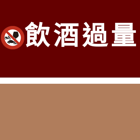
部老酒收購中心
：
台中市北區五權路219號
電話：
04-2202-1
老酒收購中心：
台北市大同區長安西路218號
電話：
02-2597-
駕
飲酒過量
部老酒收購中心
：
高雄市前鎮區三多二路413號
電話：
07-338-
Copyright 2016
老酒仙洋酒收購中心
版權所有
市
、
苗栗
、
台中市
、
南投
、
彰化
、
雲林
、
嘉義
、
台南市
、
高雄市