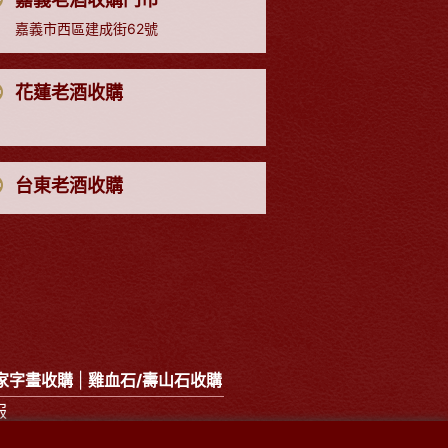
嘉義市西區建成街62號
花蓮老酒收購
台東老酒收購
家字畫收購
|
雞血石/壽山石收購
服
oo.com.tw