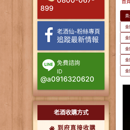
0800-067-
首
899
貴
金
老酒仙-粉絲專頁
金
追蹤最新情報
金
金
免費諮詢
ID
金
@a0916320620
老酒收購方式
到府直接收購