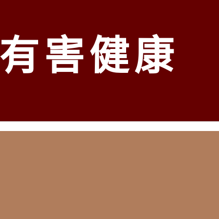
919
0909
有害健康
3237
、
屏東
、
台東
、
宜蘭
、
花蓮
、
基隆
...等縣市