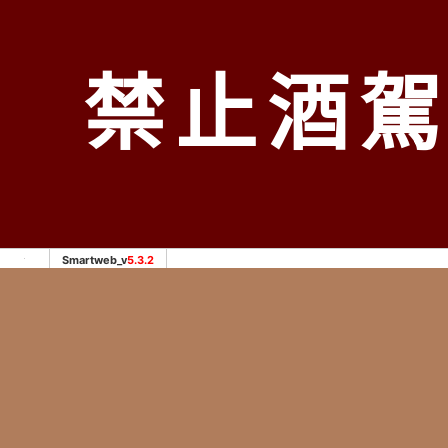
中
北部
禁止酒
南
服務範圍：
台北、新北市
、
桃園
、
新竹
Smartweb_v
5.3.2