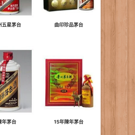
州五星茅台
曲印珍品茅台
陳年茅台
15年陳年茅台