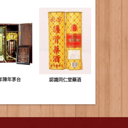
年陳年茅台
認識同仁堂藥酒