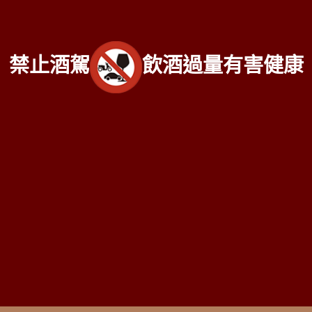
中部老酒收購中心
：
台中市北區五權路219號
電話：
04-
2202-1919
北部老酒收購中心：
台北市大同區長安西路218號
電話：
禁止酒駕
飲酒過量有害健康
02-2597-0909
南部老酒收購中心
：
高雄市前鎮區三多二路413號
電話：
07-338-3237
Copyright 2016
老酒仙洋酒收購中心
版權所有
服務範圍：
台北、新北市
、
桃園
、
新竹市
、
苗栗
、
台中市
、
南
投
、
彰化
、
雲林
、
嘉義
、
台南市
、
高雄市
、
屏東
、
台東
、
宜
蘭
、
花蓮
、
基隆
...等縣市