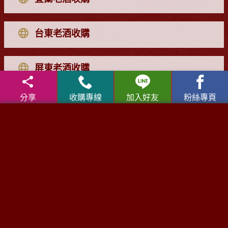
台東老酒收購
屏東老酒收購
分享
收購專線
加入好友
粉絲專頁
達人專業收購網
洋酒收購
|
金門高粱酒收購
|
龍銀古幣收購
|
珠寶/名錶/翡
翠收購
|
高麗人蔘/中藥材收購
|
名家字畫收購
|
雞血石/壽
山石收購
老酒收購問與答
│
老酒收購流程
│
收購老酒知識庫
│
老酒仙線上
客服
全台老
洋酒收購
服務專線：
0800-067-899
林店長 E-mail：
xo529@yahoo.com.tw