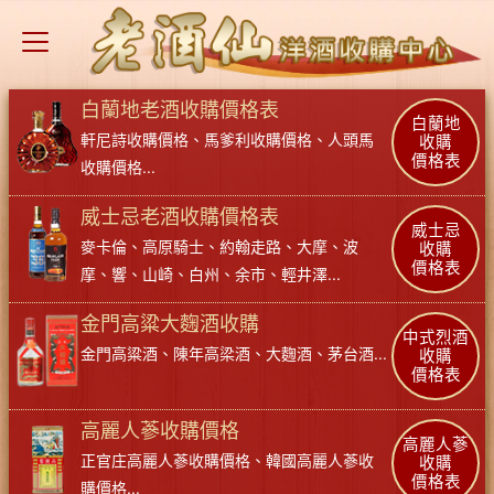
白蘭地老酒收購價格表
白蘭地
軒尼詩收購價格
、
馬爹利收購價格
、
人頭馬
收購
價格表
收購價格
...
威士忌老酒收購價格表
威士忌
麥卡倫
、
高原騎士
、
約翰走路
、
大摩
、
波
收購
價格表
摩
、
響
、
山崎
、
白州
、
余市
、
輕井澤
...
金門高粱大麴酒收購
中式烈酒
金門高粱酒
、
陳年高梁酒
、
大麴酒
、
茅台酒
...
收購
價格表
高麗人蔘收購價格
高麗人蔘
正官庄高麗人蔘收購價格
、
韓國高麗人蔘收
收購
價格表
購價格
...