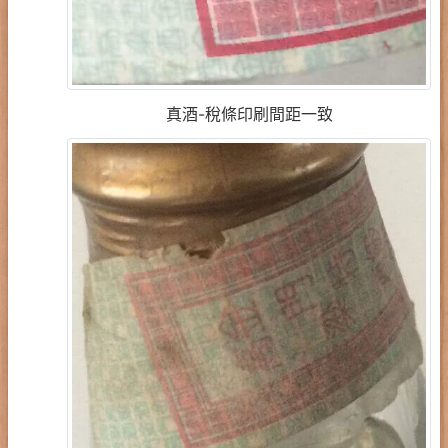
真酒-稅條印刷間距一致