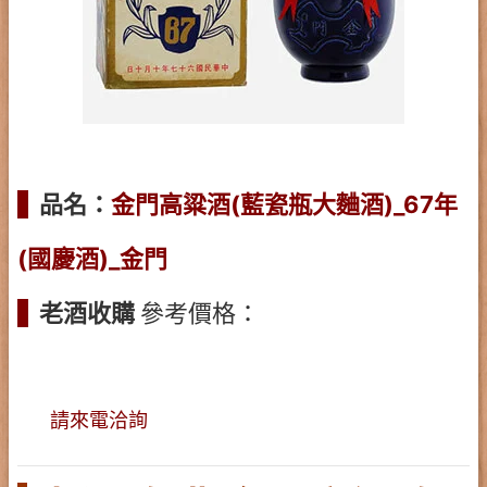
品名：
金門高粱酒(藍瓷瓶大麯酒)_67年
(國慶酒)_金門
老酒收購
參考價格：
請來電洽詢