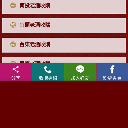
南投老酒收購
宜蘭老酒收購
台東老酒收購
屏東老酒收購
分享
收購專線
加入好友
粉絲專頁
達人專業收購網
洋酒收購
|
金門高粱酒收購
|
龍銀古幣收購
|
珠寶/名錶/翡
翠收購
|
高麗人蔘/中藥材收購
|
名家字畫收購
|
雞血石/壽
山石收購
老酒收購問與答
│
老酒收購流程
│
收購老酒知識庫
│
老酒仙線上