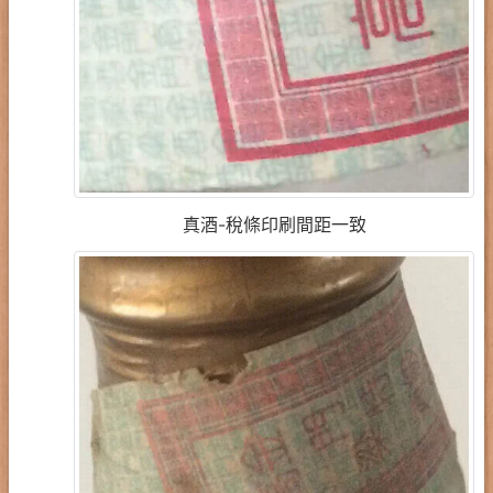
真酒-稅條印刷間距一致