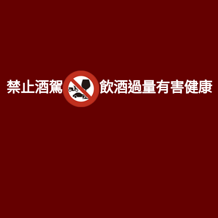
客服
全台老
洋酒收購
服務專線：
0800-067-899
林店長 E-mail：
xo529@yahoo.com.tw
中部老酒收購中心
：
台中市北區五權路219號
電話：
04-
2202-1919
北部老酒收購中心：
台北市大同區長安西路218號
電話：
禁止酒駕
飲酒過量有害健康
02-2597-0909
南部老酒收購中心
：
高雄市前鎮區三多二路413號
電話：
07-338-3237
Copyright 2016
老酒仙洋酒收購中心
版權所有
服務範圍：
台北、新北市
、
桃園
、
新竹市
、
苗栗
、
台中市
、
南
投
、
彰化
、
雲林
、
嘉義
、
台南市
、
高雄市
、
屏東
、
台東
、
宜
蘭
、
花蓮
、
基隆
...等縣市