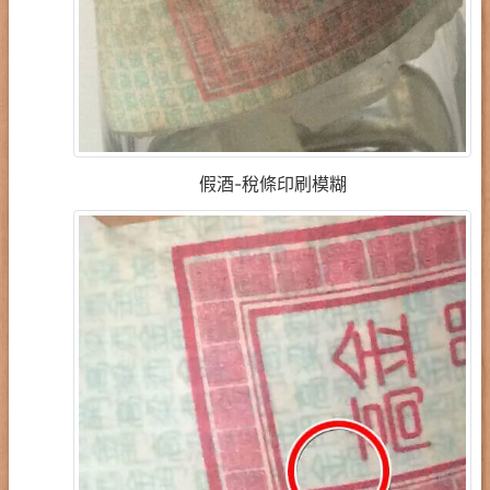
假酒-稅條印刷模糊