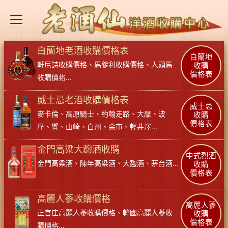
白蘭地老酒收購價格表
白蘭地
軒尼詩收購價格
、
馬爹利收購價格
、
人頭馬
收購
價格表
收購價格
...
威士忌老酒收購價格表
威士忌
麥卡倫
、
高原騎士
、
約翰走路
、
大摩
、
波
收購
價格表
摩
、
響
、
山崎
、
白州
、
余市
、
輕井澤
...
金門高粱大麴酒收購
中式烈酒
金門高粱酒
、
陳年高梁酒
、
大麴酒
、
茅台酒
...
收購
價格表
高麗人蔘收購價格
高麗人蔘
正官庄高麗人蔘收購價格
、
韓國高麗人蔘收
收購
價格表
購價格
...