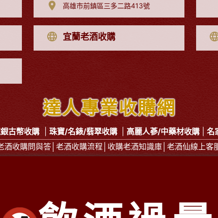
高雄市前鎮區三多二路413號
宜蘭老酒收購
達人專業收購網
龍銀古幣收購
|
珠寶/名錶/翡翠收購
|
高麗人蔘/中藥材收購
|
名
老酒收購問與答
│
老酒收購流程
│
收購老酒知識庫
│
老酒仙線上客
收購
服務專線：
0800-067-899
林店長 E-mail：
xo529@yah
部老酒收購中心
：
台中市北區五權路219號
電話：
04-2202-1
老酒收購中心：
台北市大同區長安西路218號
電話：
02-2597-
部老酒收購中心
：
高雄市前鎮區三多二路413號
電話：
07-338-
Copyright 2016
老酒仙洋酒收購中心
版權所有