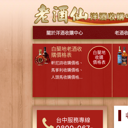
關於洋酒收購中心
老酒
白蘭地老酒收
白蘭地
購價格表
收購
價格表
軒尼詩收購價格
、
馬爹利收購價格
、
人頭馬收購價格
...
台中服務專線