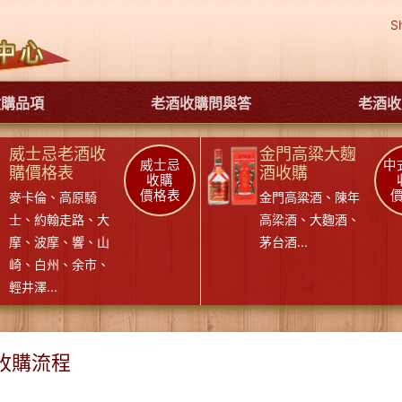
S
收購品項
老酒收購問與答
老酒收
威士忌老酒收
金門高粱大麴
威士忌
中
購價格表
酒收購
收購
價格表
麥卡倫
、
高原騎
金門高粱酒
、
陳年
士
、
約翰走路
、
大
高梁酒
、
大麴酒
、
摩
、
波摩
、
響
、
山
茅台酒
...
崎
、
白州
、
余市
、
輕井澤
...
收購流程