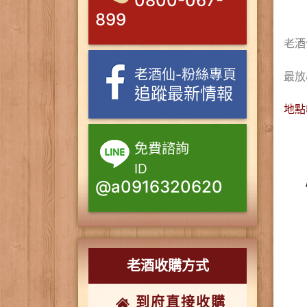
0800-067-
899
老酒
老酒仙-粉絲專頁
最放
追蹤最新情報
地點
免費諮詢
ID
@a0916320620
老酒收購方式
到府直接收購