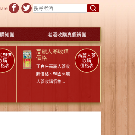
hare
購知識
老酒收購真假辨識
高麗人蔘收購
式烈酒
高麗人蔘
價格
收購
收購
價格表
價格表
正官庄高麗人蔘收
購價格
、
韓國高麗
人蔘收購價格
...