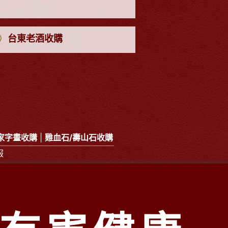
台東老酒收購
家字畫收購
|
雞血石/壽山石收購
服
oo.com.tw
919
0909
3237