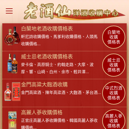
白蘭地老酒收購價格表
白蘭地
軒尼詩收購價格
、
馬爹利收購價格
、
人頭馬
收購
價格表
收購價格
...
威士忌老酒收購價格表
威士忌
麥卡倫
、
高原騎士
、
約翰走路
、
大摩
、
波
收購
價格表
摩
、
響
、
山崎
、
白州
、
余市
、
輕井澤
...
金門高粱大麴酒收購
中式烈酒
金門高粱酒
、
陳年高梁酒
、
大麴酒
、
茅台酒
...
收購
價格表
高麗人蔘收購價格
高麗人蔘
正官庄高麗人蔘收購價格
、
韓國高麗人蔘收
收購
價格表
購價格
...