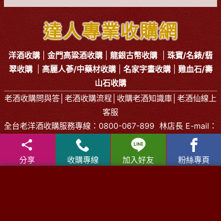
達人專業收購網
洋酒收購
|
金門高粱酒收購
|
龍銀古幣收購
|
珠寶/名錶/翡
翠收購
|
高麗人蔘/中藥材收購
|
名家字畫收購
|
雞血石/壽
山石收購
老酒收購問與答
│
老酒收購流程
│
收購老酒知識庫
│
老酒仙線上
客服
全台老
洋酒收購
服務專線：
0800-067-899
林店長 E-mail：
xo529@yahoo.com.tw
中部老酒收購中心
：
台中市北區五權路219號
電話：
04-
分享
收購專線
加入好友
粉絲專頁
2202-1919
北部老酒收購中心：
台北市大同區長安西路218號
電話：
02-2597-0909
南部老酒收購中心
：
高雄市前鎮區三多二路413號
電話：