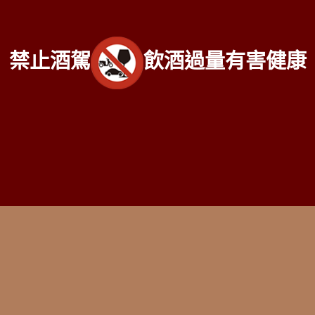
07-338-3237
Copyright 2016
老酒仙洋酒收購中心
版權所有
服務範圍：
台北、新北市
、
桃園
、
新竹市
、
苗栗
、
台中市
、
南
禁止酒駕
飲酒過量有害健康
投
、
彰化
、
雲林
、
嘉義
、
台南市
、
高雄市
、
屏東
、
台東
、
宜
蘭
、
花蓮
、
基隆
...等縣市