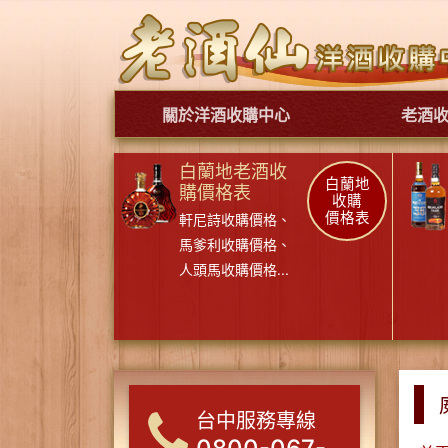
關於洋酒收購中心
老酒
白蘭地老酒收
白蘭地
購價格表
收購
價格表
軒尼詩收購價格
、
馬爹利收購價格
、
人頭馬收購價格
...
台中服務專線