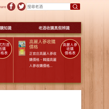
hare
購知識
老酒收購真假辨識
高麗人蔘收購
式烈酒
高麗人蔘
價格
收購
收購
價格表
價格表
正官庄高麗人蔘收
購價格
、
韓國高麗
人蔘收購價格
...