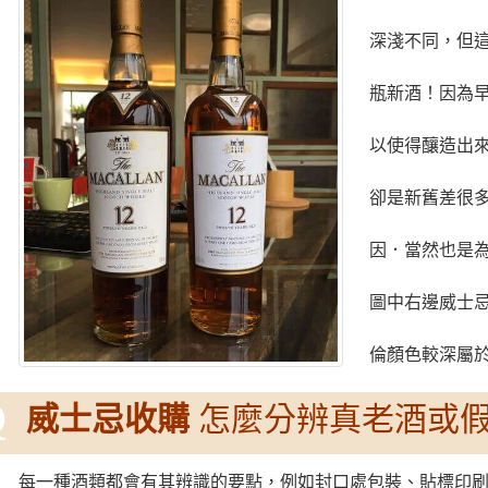
深淺不同，但
瓶新酒！因為
以使得釀造出
卻是新舊差很
因．當然也是
圖中右邊威士
倫顏色較深屬
Q
威士忌收購
怎麼分辨真老酒或
每一種酒類都會有其辨識的要點，例如封口處包裝、貼標印