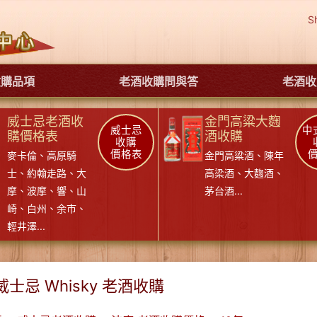
S
收購品項
老酒收購問與答
老酒收
威士忌老酒收
金門高粱大麴
威士忌
中
購價格表
酒收購
收購
價格表
麥卡倫
、
高原騎
金門高粱酒
、
陳年
士
、
約翰走路
、
大
高梁酒
、
大麴酒
、
摩
、
波摩
、
響
、
山
茅台酒
...
崎
、
白州
、
余市
、
輕井澤
...
威士忌 Whisky 老酒收購