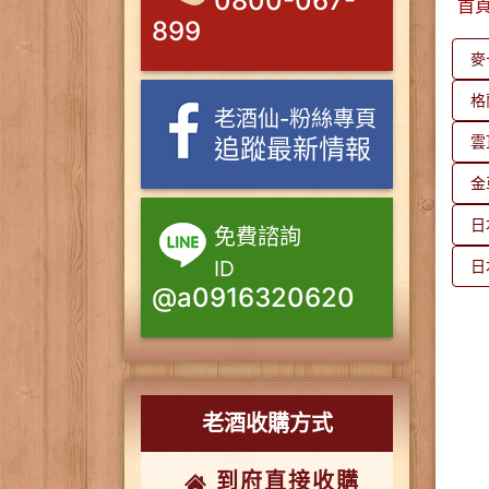
0800-067-
首
899
麥
格
老酒仙-粉絲專頁
雲
追蹤最新情報
金
日
免費諮詢
ID
日
@a0916320620
老酒收購方式
到府直接收購