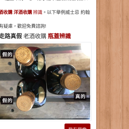
酒收購 洋酒收購
辨識
。以下舉例威士忌 約翰
有疑慮，歡迎免費諮詢!
走路真假
老酒收購
瓶蓋辨識